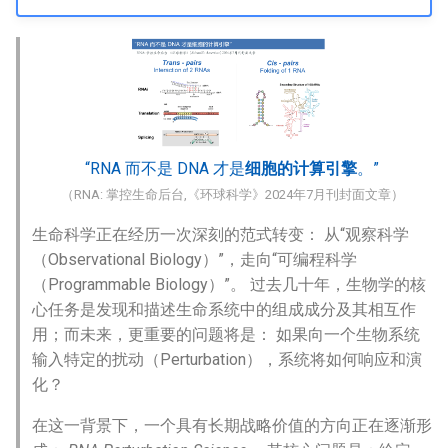
s
e
a
r
c
“RNA 而不是 DNA 才是
细胞的计算引擎
。”
h
（RNA: 掌控生命后台,《环球科学》2024年7月刊封面文章）
i
生命科学正在经历一次深刻的范式转变： 从“观察科学
（Observational Biology）”，走向“可编程科学
n
（Programmable Biology）”。 过去几十年，生物学的核
g
心任务是发现和描述生命系统中的组成成分及其相互作
用；而未来，更重要的问题将是： 如果向一个生物系统
输入特定的扰动（Perturbation），系统将如何响应和演
化？
在这一背景下，一个具有长期战略价值的方向正在逐渐形