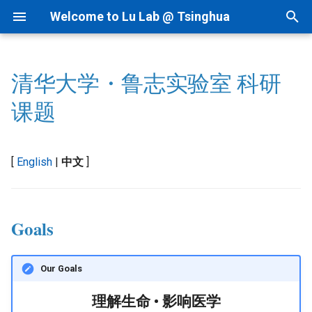
Welcome to Lu Lab @ Tsinghua
T
y
清华大学・鲁志实验室 科研
Goals
Bioinformatics
By Year
Academic Tree
Startup Readings
Intranet
AI for cfRNA
1.1 ncRNAfinder
I.科研方法
Linux
p
课题
e
Projects
AI for Biomedicine
By Topic
Join Us
Archive
Lab Meetings
AI for ncRNA
1.2 cfRNAfinder
II.科研实践
MacOS
t
[
English
|
中文
]
Genomics - PTN
Tips for Writing
Collaborations
Lab Calendars
A1. RNAfinder
AIVC for Omics
2 RNAtalk
III.实验室规范
o
Patent
FAQ
A2. RNAfinder - Applications
AI for RNAi
3 RNA Structure
IV.生活和财务
s
t
Goals
News
Programming
B1. RNAtalk
AI for RNAdrug
4 Precision Medicine
V.办公硬件和软件
a
B2. RNAtalk - Applications
VI.其他问题
Our Goals
r
t
理解生命 • 影响医学